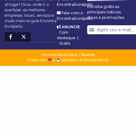
só lugar! Dicas, onde ir, o
EncontraEunápolis
Receba grátis as
que fazer, as melhores
principais notícias,
Fale com o
empresas, locais, serviços e
dicas e promoções
EncontraEunápolis
muito mais no guia Encontra
Eunápolis.
ANUNCIE
:
Com
destaque
|
Grátis
Termos
|
Privacidade
|
Sitemap
Criado com
e
pelo time do EncontraBrasil