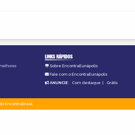
LINKS RÁPIDOS
s melhores
Sobre EncontraEunápolis
.
Fale com o EncontraEunápolis
ANUNCIE
:
Com destaque
|
Grátis
do EncontraBrasil