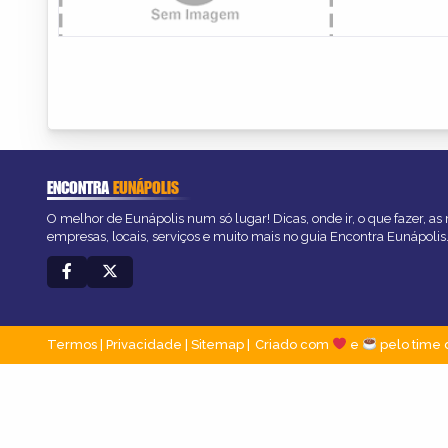
ENCONTRA
EUNÁPOLIS
O melhor de Eunápolis num só lugar! Dicas, onde ir, o que fazer, a
empresas, locais, serviços e muito mais no guia Encontra Eunápolis
Termos
|
Privacidade
|
Sitemap
Criado com
e
pelo time 