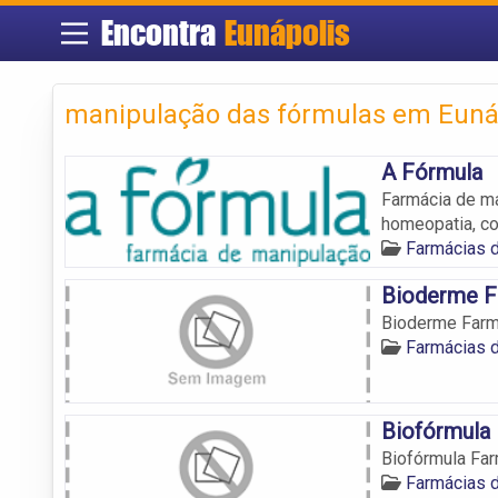
Encontra
Eunápolis
manipulação das fórmulas em Euná
A Fórmula
Farmácia de ma
homeopatia, c
Farmácias 
Bioderme F
Bioderme Farm
Farmácias 
Biofórmula
Biofórmula Fa
Farmácias 