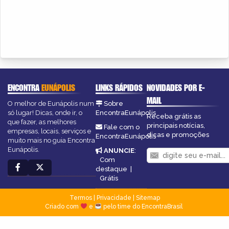
ENCONTRA
EUNÁPOLIS
LINKS RÁPIDOS
NOVIDADES POR E-
MAIL
O melhor de Eunápolis num
Sobre
só lugar! Dicas, onde ir, o
EncontraEunápolis
Receba grátis as
que fazer, as melhores
principais notícias,
Fale com o
empresas, locais, serviços e
dicas e promoções
EncontraEunápolis
muito mais no guia Encontra
Eunápolis.
ANUNCIE
:
Com
destaque
|
Grátis
Termos
|
Privacidade
|
Sitemap
Criado com
e
pelo time do EncontraBrasil