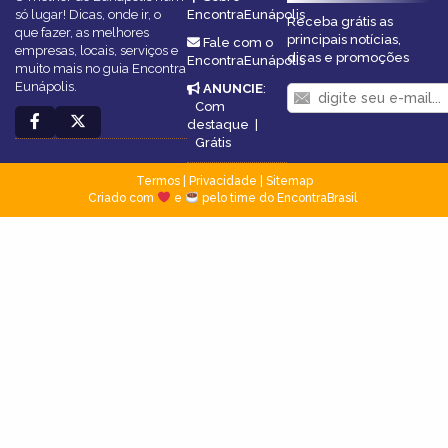
só lugar! Dicas, onde ir, o
EncontraEunápolis
Receba grátis as
que fazer, as melhores
principais notícias,
Fale com o
empresas, locais, serviços e
dicas e promoções
EncontraEunápolis
muito mais no guia Encontra
Eunápolis.
ANUNCIE
:
Com
destaque
|
Grátis
Termos
|
Privacidade
|
Sitemap
Criado com
e
pelo time do EncontraBrasil