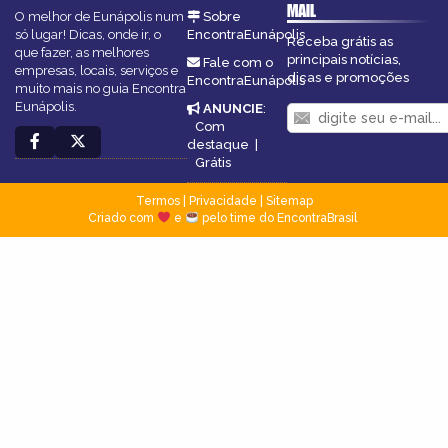
MAIL
O melhor de Eunápolis num
Sobre
só lugar! Dicas, onde ir, o
EncontraEunápolis
Receba grátis as
que fazer, as melhores
principais notícias,
Fale com o
empresas, locais, serviços e
dicas e promoções
EncontraEunápolis
muito mais no guia Encontra
Eunápolis.
ANUNCIE
:
Com
destaque
|
Grátis
Termos
|
Privacidade
|
Sitemap
Criado com
e
pelo time do EncontraBrasil