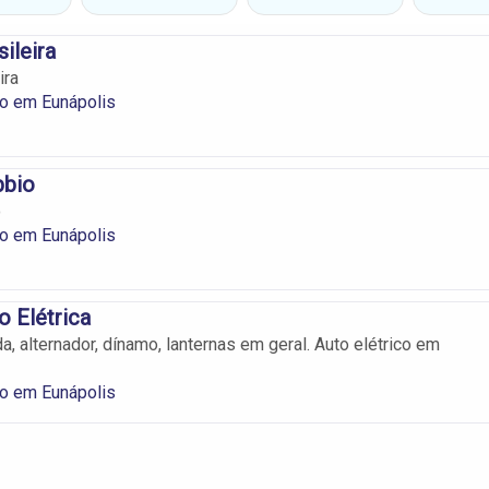
sileira
ira
co em Eunápolis
bbio
o
co em Eunápolis
o Elétrica
a, alternador, dínamo, lanternas em geral. Auto elétrico em
co em Eunápolis