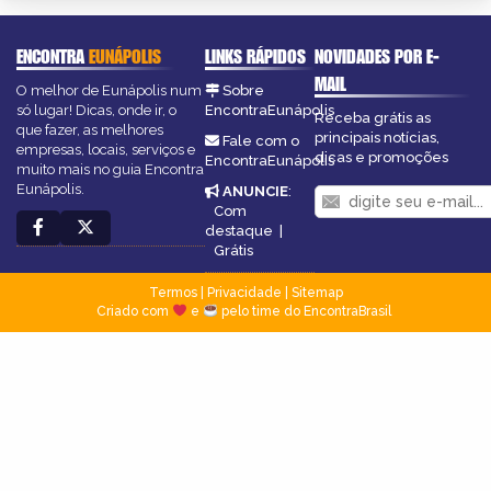
ENCONTRA
EUNÁPOLIS
LINKS RÁPIDOS
NOVIDADES POR E-
MAIL
O melhor de Eunápolis num
Sobre
só lugar! Dicas, onde ir, o
EncontraEunápolis
Receba grátis as
que fazer, as melhores
principais notícias,
Fale com o
empresas, locais, serviços e
dicas e promoções
EncontraEunápolis
muito mais no guia Encontra
Eunápolis.
ANUNCIE
:
Com
destaque
|
Grátis
Termos
|
Privacidade
|
Sitemap
Criado com
e
pelo time do EncontraBrasil