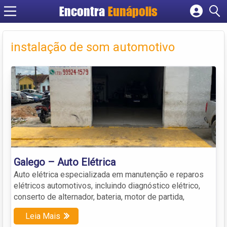
Encontra
Eunápolis
Cadastrar empresa
Fazer login
instalação de som automotivo
Criar conta
Galego – Auto Elétrica
Auto elétrica especializada em manutenção e reparos
elétricos automotivos, incluindo diagnóstico elétrico,
conserto de alternador, bateria, motor de partida,
Leia Mais