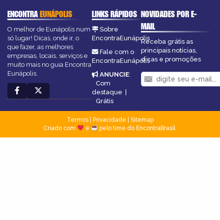
ENCONTRA
EUNÁPOLIS
LINKS RÁPIDOS
NOVIDADES POR E-
MAIL
O melhor de Eunápolis num
Sobre
só lugar! Dicas, onde ir, o
EncontraEunápolis
Receba grátis as
que fazer, as melhores
principais notícias,
Fale com o
empresas, locais, serviços e
dicas e promoções
EncontraEunápolis
muito mais no guia Encontra
Eunápolis.
ANUNCIE
:
Com
destaque
|
Grátis
Termos
|
Privacidade
|
Sitemap
Criado com
e
pelo time do EncontraBrasil