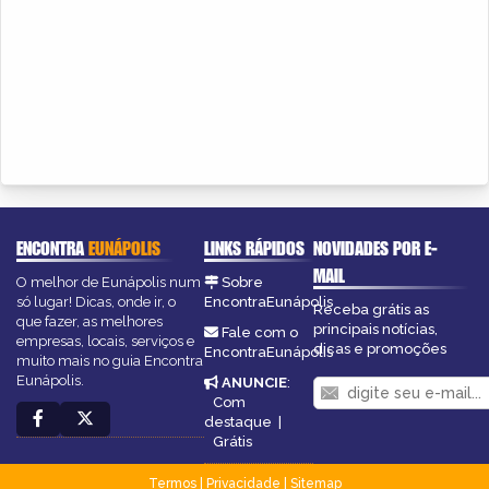
ENCONTRA
EUNÁPOLIS
LINKS RÁPIDOS
NOVIDADES POR E-
MAIL
O melhor de Eunápolis num
Sobre
só lugar! Dicas, onde ir, o
EncontraEunápolis
Receba grátis as
que fazer, as melhores
principais notícias,
Fale com o
empresas, locais, serviços e
dicas e promoções
EncontraEunápolis
muito mais no guia Encontra
Eunápolis.
ANUNCIE
:
Com
destaque
|
Grátis
Termos
|
Privacidade
|
Sitemap