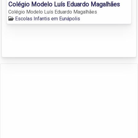
Colégio Modelo Luís Eduardo Magalhães
Colégio Modelo Luís Eduardo Magalhães
Escolas Infantis em Eunápolis