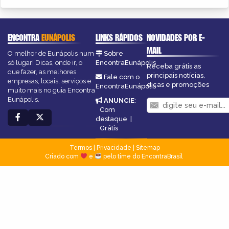
ENCONTRA
EUNÁPOLIS
LINKS RÁPIDOS
NOVIDADES POR E-
MAIL
O melhor de Eunápolis num
Sobre
só lugar! Dicas, onde ir, o
EncontraEunápolis
Receba grátis as
que fazer, as melhores
principais notícias,
Fale com o
empresas, locais, serviços e
dicas e promoções
EncontraEunápolis
muito mais no guia Encontra
Eunápolis.
ANUNCIE
:
Com
destaque
|
Grátis
Termos
|
Privacidade
|
Sitemap
Criado com
e
pelo time do EncontraBrasil