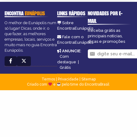
ENCONTRA
EUNÁPOLIS
LINKS RÁPIDOS
NOVIDADES POR E-
MAIL
O melhor de Eunápolis num
Sobre
só lugar! Dicas, onde ir, o
EncontraEunápolis
Receba grátis as
que fazer, as melhores
principais notícias,
Fale com o
empresas, locais, serviços e
dicas e promoções
EncontraEunápolis
muito mais no guia Encontra
Eunápolis.
ANUNCIE
:
Com
destaque
|
Grátis
Termos
|
Privacidade
|
Sitemap
Criado com
e
pelo time do EncontraBrasil