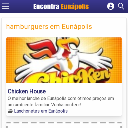
Encontra
Eunápolis
Cadastrar empresa
Fazer login
hamburguers em Eunápolis
Criar conta
Chicken House
O melhor lanche de Eunápolis com ótimos preços em
um ambiente familiar. Venha conferir!
Lanchonetes em Eunápolis