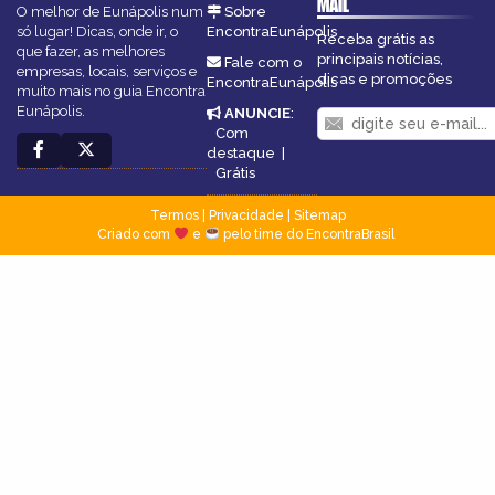
MAIL
O melhor de Eunápolis num
Sobre
só lugar! Dicas, onde ir, o
EncontraEunápolis
Receba grátis as
que fazer, as melhores
principais notícias,
Fale com o
empresas, locais, serviços e
dicas e promoções
EncontraEunápolis
muito mais no guia Encontra
Eunápolis.
ANUNCIE
:
Com
destaque
|
Grátis
Termos
|
Privacidade
|
Sitemap
Criado com
e
pelo time do EncontraBrasil