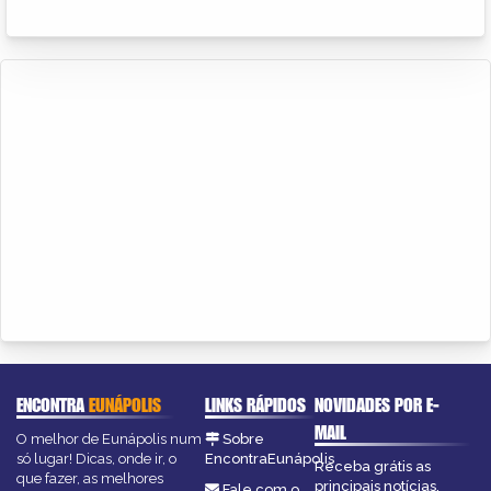
ENCONTRA
EUNÁPOLIS
LINKS RÁPIDOS
NOVIDADES POR E-
MAIL
O melhor de Eunápolis num
Sobre
só lugar! Dicas, onde ir, o
EncontraEunápolis
Receba grátis as
que fazer, as melhores
principais notícias,
Fale com o