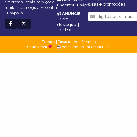
empresas, locais, serviços e
dicas e promoções
EncontraEunápolis
muito mais no guia Encontra
Eunápolis.
ANUNCIE
:
Com
destaque
|
Grátis
Termos
|
Privacidade
|
Sitemap
Criado com
e
pelo time do EncontraBrasil