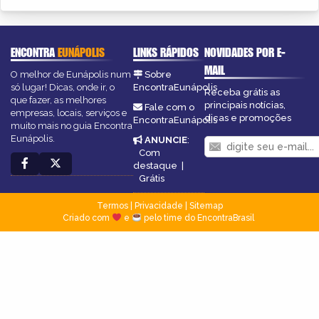
ENCONTRA
EUNÁPOLIS
LINKS RÁPIDOS
NOVIDADES POR E-
MAIL
O melhor de Eunápolis num
Sobre
só lugar! Dicas, onde ir, o
EncontraEunápolis
Receba grátis as
que fazer, as melhores
principais notícias,
Fale com o
empresas, locais, serviços e
dicas e promoções
EncontraEunápolis
muito mais no guia Encontra
Eunápolis.
ANUNCIE
:
Com
destaque
|
Grátis
Termos
|
Privacidade
|
Sitemap
Criado com
e
pelo time do EncontraBrasil