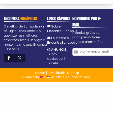
ENCONTRA
EUNÁPOLIS
LINKS RÁPIDOS
NOVIDADES POR E-
MAIL
O melhor de Eunápolis num
Sobre
só lugar! Dicas, onde ir, o
EncontraEunápolis
Receba grátis as
que fazer, as melhores
principais notícias,
Fale com o
empresas, locais, serviços e
dicas e promoções
EncontraEunápolis
muito mais no guia Encontra
Eunápolis.
ANUNCIE
:
Com
destaque
|
Grátis
Termos
|
Privacidade
|
Sitemap
Criado com
e
pelo time do EncontraBrasil