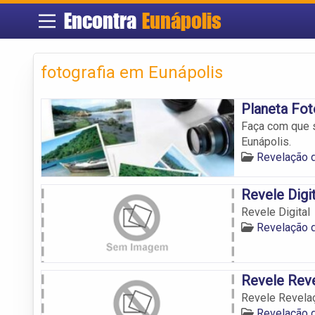
Encontra
Eunápolis
fotografia em Eunápolis
Planeta Fot
Faça com que 
Eunápolis.
Revelação 
Revele Digit
Revele Digital
Revelação 
Revele Reve
Revele Revela
Revelação 