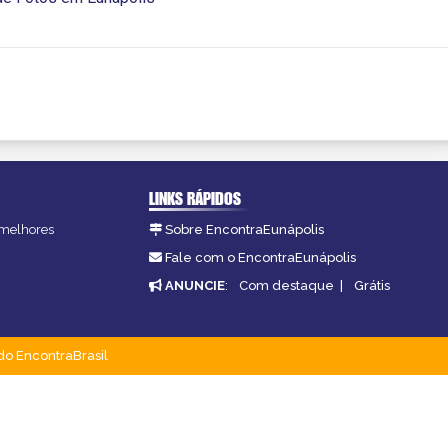
LINKS RÁPIDOS
s melhores
Sobre EncontraEunápolis
.
Fale com o EncontraEunápolis
ANUNCIE
:
Com destaque
|
Grátis
do EncontraBrasil