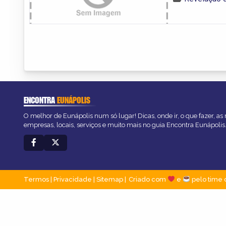
ENCONTRA
EUNÁPOLIS
O melhor de Eunápolis num só lugar! Dicas, onde ir, o que fazer, a
empresas, locais, serviços e muito mais no guia Encontra Eunápolis
Termos
|
Privacidade
|
Sitemap
Criado com
e
pelo time 