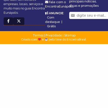
principais notícias,
Fale com o
empresas, locais, serviços e
dicas e promoções
EncontraEunápolis
muito mais no guia Encontra
Eunápolis.
ANUNCIE
:
Com
destaque
|
Grátis
Termos
|
Privacidade
|
Sitemap
Criado com
e
pelo time do EncontraBrasil