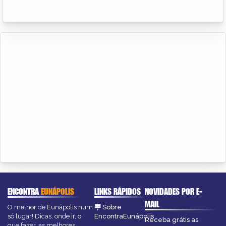
ENCONTRA
EUNÁPOLIS
LINKS RÁPIDOS
NOVIDADES POR E-
MAIL
O melhor de Eunápolis num
Sobre
só lugar! Dicas, onde ir, o
EncontraEunápolis
Receba grátis as
que fazer, as melhores