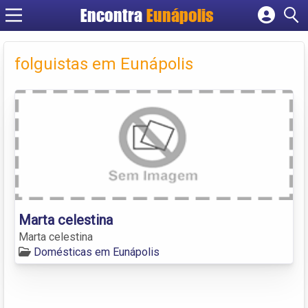
Encontra
Eunápolis
Cadastrar empresa
Fazer login
folguistas em Eunápolis
Criar conta
Marta celestina
Marta celestina
Domésticas em Eunápolis