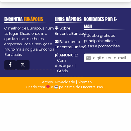
ENCONTRA
EUNÁPOLIS
LINKS RÁPIDOS
NOVIDADES POR E-
MAIL
O melhor de Eunápolis num
Sobre
só lugar! Dicas, onde ir, o
EncontraEunápolis
Receba grátis as
que fazer, as melhores
principais notícias,
Fale com o
empresas, locais, serviços e
dicas e promoções
EncontraEunápolis
muito mais no guia Encontra
Eunápolis.
ANUNCIE
:
Com
destaque
|
Grátis
Termos
|
Privacidade
|
Sitemap
Criado com
e
pelo time do EncontraBrasil