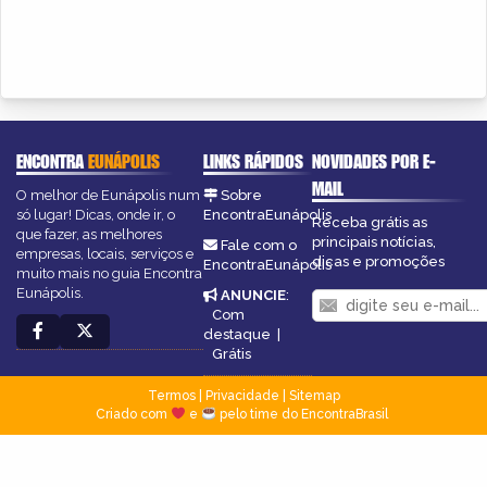
ENCONTRA
EUNÁPOLIS
LINKS RÁPIDOS
NOVIDADES POR E-
MAIL
O melhor de Eunápolis num
Sobre
só lugar! Dicas, onde ir, o
EncontraEunápolis
Receba grátis as
que fazer, as melhores
principais notícias,
Fale com o
empresas, locais, serviços e
dicas e promoções
EncontraEunápolis
muito mais no guia Encontra
Eunápolis.
ANUNCIE
:
Com
destaque
|
Grátis
Termos
|
Privacidade
|
Sitemap
Criado com
e
pelo time do EncontraBrasil