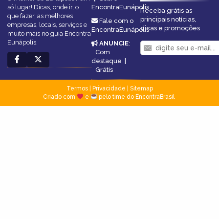
só lugar! Dicas, onde ir, o
EncontraEunápolis
Receba grátis as
que fazer, as melhores
principais notícias,
Fale com o
empresas, locais, serviços e
dicas e promoções
EncontraEunápolis
muito mais no guia Encontra
Eunápolis.
ANUNCIE
:
Com
destaque
|
Grátis
Termos
|
Privacidade
|
Sitemap
Criado com
e
pelo time do EncontraBrasil