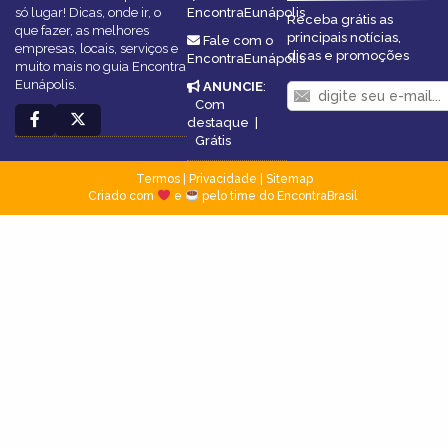
só lugar! Dicas, onde ir, o
EncontraEunápolis
Receba grátis as
que fazer, as melhores
principais notícias,
Fale com o
empresas, locais, serviços e
dicas e promoções
EncontraEunápolis
muito mais no guia Encontra
Eunápolis.
ANUNCIE
:
Com
destaque
|
Grátis
Termos
|
Privacidade
|
Sitemap
Criado com
e
pelo time do EncontraBrasil