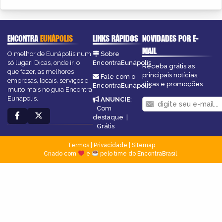
ENCONTRA
EUNÁPOLIS
LINKS RÁPIDOS
NOVIDADES POR E-
MAIL
O melhor de Eunápolis num
Sobre
só lugar! Dicas, onde ir, o
EncontraEunápolis
Receba grátis as
que fazer, as melhores
principais notícias,
Fale com o
empresas, locais, serviços e
dicas e promoções
EncontraEunápolis
muito mais no guia Encontra
Eunápolis.
ANUNCIE
:
Com
destaque
|
Grátis
Termos
|
Privacidade
|
Sitemap
Criado com
e
pelo time do EncontraBrasil