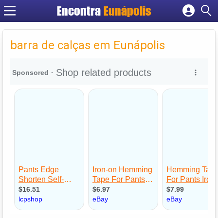
Encontra
Eunápolis
Cadastrar empresa
Fazer login
barra de calças em Eunápolis
Criar conta